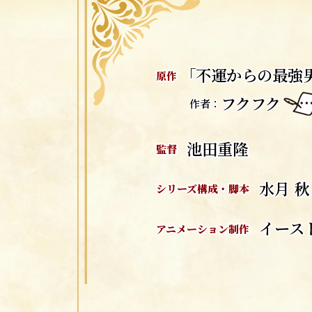
「不運からの最強
原作
フクフク
作者：
池田重隆
監督
水月 秋
シリーズ構成・脚本
イース
アニメーション制作